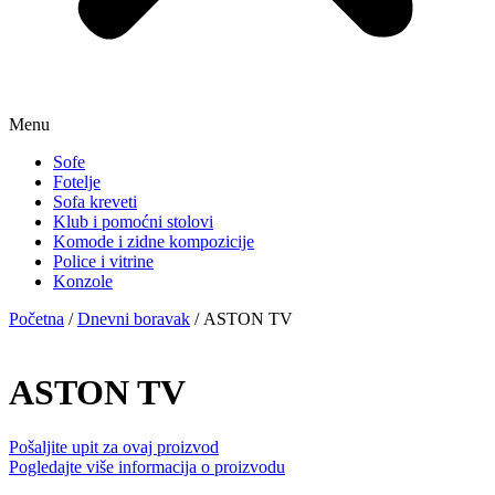
Menu
Sofe
Fotelje
Sofa kreveti
Klub i pomoćni stolovi
Komode i zidne kompozicije
Police i vitrine
Konzole
Početna
/
Dnevni boravak
/ ASTON TV
ASTON TV
Pošaljite upit za ovaj proizvod
Pogledajte više informacija o proizvodu