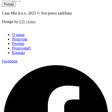
Pošalji
Casa Mia d.o.o. 2025 © Sva prava zadržana
Design by
ED vision
O nama
Proizvodi
Projekti
Proizvođači
Kontakt
Facebook