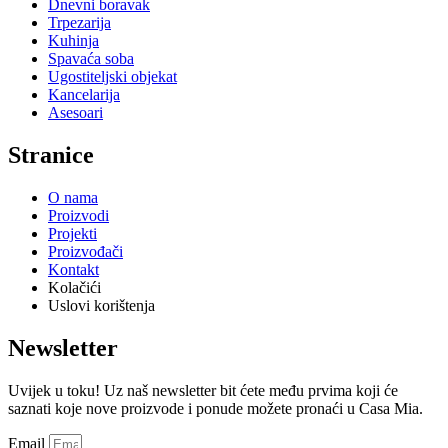
Dnevni boravak
Trpezarija
Kuhinja
Spavaća soba
Ugostiteljski objekat
Kancelarija
Asesoari
Stranice
O nama
Proizvodi
Projekti
Proizvođači
Kontakt
Kolačići
Uslovi korištenja
Newsletter
Uvijek u toku! Uz naš newsletter bit ćete među prvima koji će
saznati koje nove proizvode i ponude možete pronaći u Casa Mia.
Email