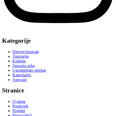
Kategorije
Dnevni boravak
Trpezarija
Kuhinja
Spavaća soba
Ugostiteljski objekat
Kancelarija
Asesoari
Stranice
O nama
Proizvodi
Projekti
Proizvođači