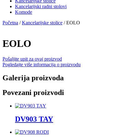
Kancelarijske stolice
Kancelarijski radni stolovi
Komode
Početna
/
Kancelarijske stolice
/ EOLO
EOLO
Pošaljite upit za ovaj proizvod
Pogledajte više informacija o proizvodu
Galerija proizvoda
Povezani proizvodi
DV903 TAY