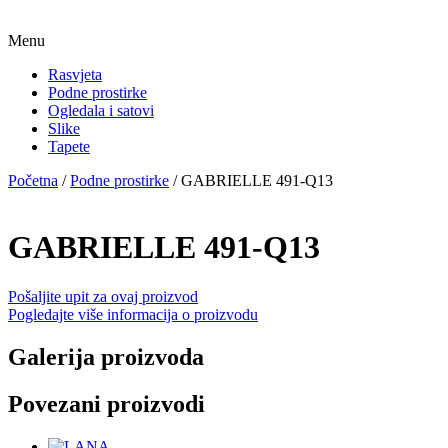
Menu
Rasvjeta
Podne prostirke
Ogledala i satovi
Slike
Tapete
Početna
/
Podne prostirke
/ GABRIELLE 491-Q13
GABRIELLE 491-Q13
Pošaljite upit za ovaj proizvod
Pogledajte više informacija o proizvodu
Galerija proizvoda
Povezani proizvodi