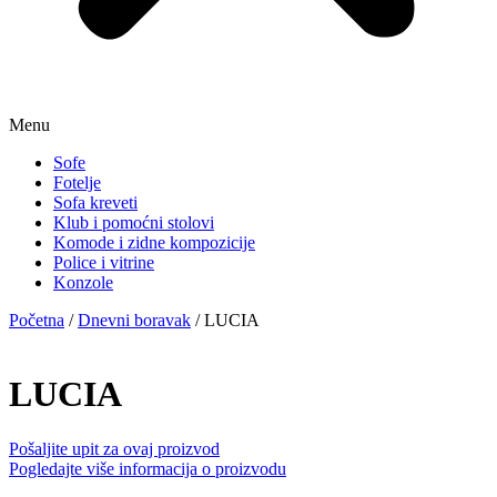
Menu
Sofe
Fotelje
Sofa kreveti
Klub i pomoćni stolovi
Komode i zidne kompozicije
Police i vitrine
Konzole
Početna
/
Dnevni boravak
/ LUCIA
LUCIA
Pošaljite upit za ovaj proizvod
Pogledajte više informacija o proizvodu