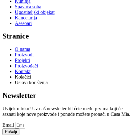
Kuhinja
Spavaća soba
Ugostiteljski objekat
Kancelarija
Asesoari
Stranice
O nama
Proizvodi
Projekti
Proizvođači
Kontakt
Kolačići
Uslovi korištenja
Newsletter
Uvijek u toku! Uz naš newsletter bit ćete među prvima koji će
saznati koje nove proizvode i ponude možete pronaći u Casa Mia.
Email
Pošalji