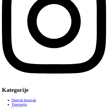
Kategorije
Dnevni boravak
Trpezarija