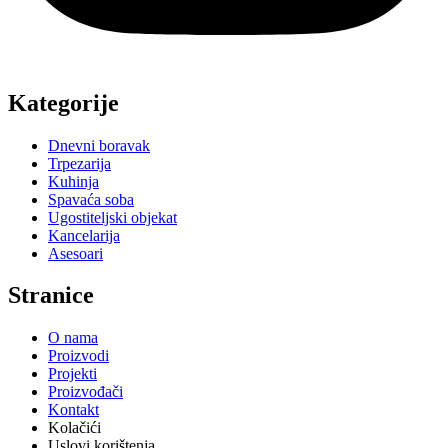
Kategorije
Dnevni boravak
Trpezarija
Kuhinja
Spavaća soba
Ugostiteljski objekat
Kancelarija
Asesoari
Stranice
O nama
Proizvodi
Projekti
Proizvođači
Kontakt
Kolačići
Uslovi korištenja