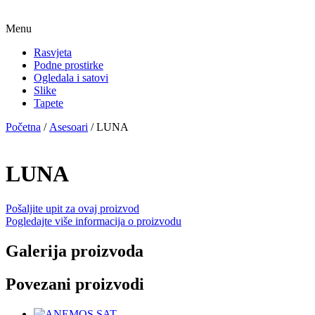
Menu
Rasvjeta
Podne prostirke
Ogledala i satovi
Slike
Tapete
Početna
/
Asesoari
/ LUNA
LUNA
Pošaljite upit za ovaj proizvod
Pogledajte više informacija o proizvodu
Galerija proizvoda
Povezani proizvodi