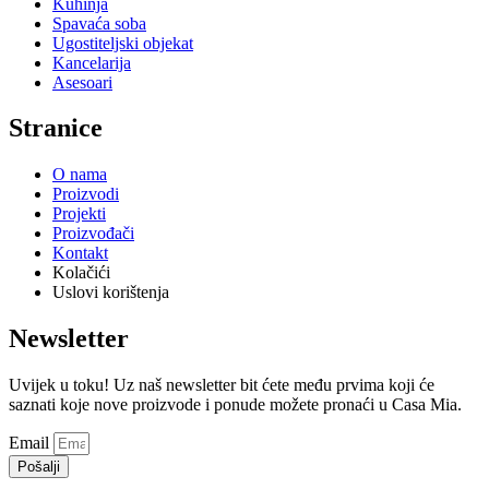
Kuhinja
Spavaća soba
Ugostiteljski objekat
Kancelarija
Asesoari
Stranice
O nama
Proizvodi
Projekti
Proizvođači
Kontakt
Kolačići
Uslovi korištenja
Newsletter
Uvijek u toku! Uz naš newsletter bit ćete među prvima koji će
saznati koje nove proizvode i ponude možete pronaći u Casa Mia.
Email
Pošalji