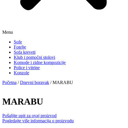
Menu
Sofe
Fotelje
Sofa kreveti
Klub i pomoćni stolovi
Komode i zidne kompozicije
Police i vitrine
Konzole
Početna
/
Dnevni boravak
/ MARABU
MARABU
Pošaljite upit za ovaj proizvod
Pogledajte više informacija o proizvodu