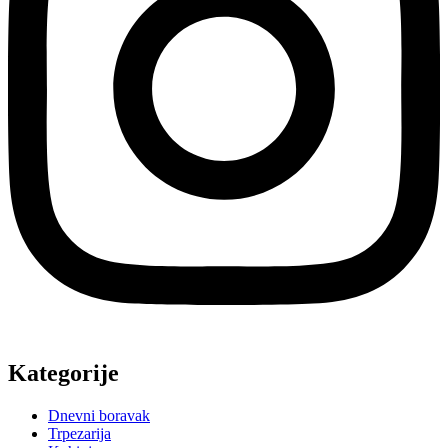
Kategorije
Dnevni boravak
Trpezarija