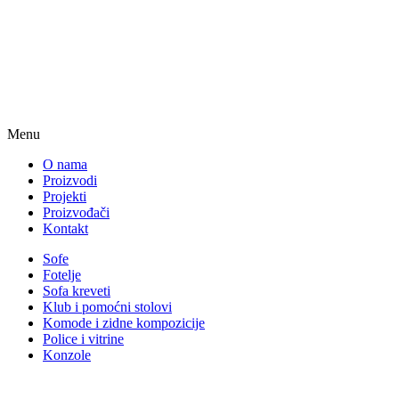
Menu
O nama
Proizvodi
Projekti
Proizvođači
Kontakt
Sofe
Fotelje
Sofa kreveti
Klub i pomoćni stolovi
Komode i zidne kompozicije
Police i vitrine
Konzole