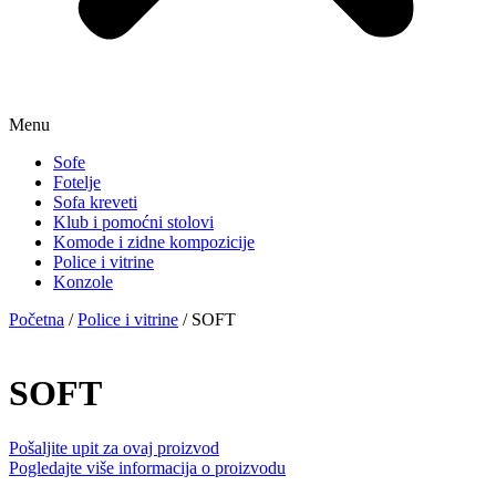
Menu
Sofe
Fotelje
Sofa kreveti
Klub i pomoćni stolovi
Komode i zidne kompozicije
Police i vitrine
Konzole
Početna
/
Police i vitrine
/ SOFT
SOFT
Pošaljite upit za ovaj proizvod
Pogledajte više informacija o proizvodu