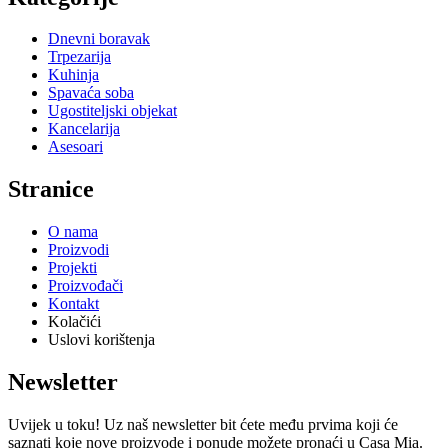
Dnevni boravak
Trpezarija
Kuhinja
Spavaća soba
Ugostiteljski objekat
Kancelarija
Asesoari
Stranice
O nama
Proizvodi
Projekti
Proizvođači
Kontakt
Kolačići
Uslovi korištenja
Newsletter
Uvijek u toku! Uz naš newsletter bit ćete među prvima koji će
saznati koje nove proizvode i ponude možete pronaći u Casa Mia.