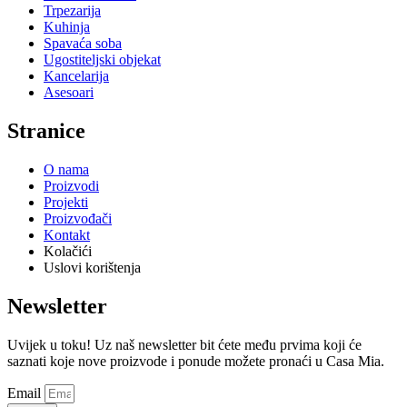
Trpezarija
Kuhinja
Spavaća soba
Ugostiteljski objekat
Kancelarija
Asesoari
Stranice
O nama
Proizvodi
Projekti
Proizvođači
Kontakt
Kolačići
Uslovi korištenja
Newsletter
Uvijek u toku! Uz naš newsletter bit ćete među prvima koji će
saznati koje nove proizvode i ponude možete pronaći u Casa Mia.
Email