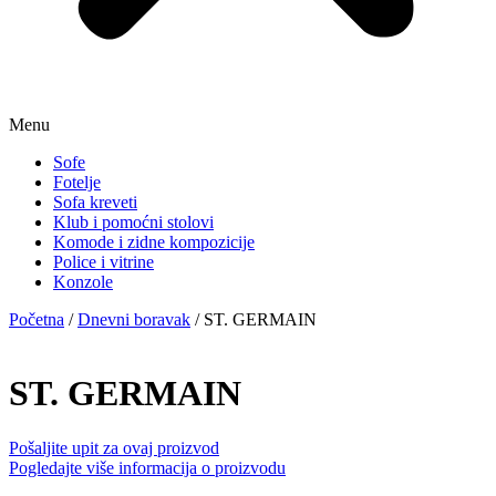
Menu
Sofe
Fotelje
Sofa kreveti
Klub i pomoćni stolovi
Komode i zidne kompozicije
Police i vitrine
Konzole
Početna
/
Dnevni boravak
/ ST. GERMAIN
ST. GERMAIN
Pošaljite upit za ovaj proizvod
Pogledajte više informacija o proizvodu