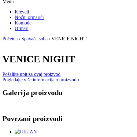
Menu
Kreveti
Noćni ormarići
Komode
Ormari
Početna
/
Spavaća soba
/ VENICE NIGHT
VENICE NIGHT
Pošaljite upit za ovaj proizvod
Pogledajte više informacija o proizvodu
Galerija proizvoda
Povezani proizvodi