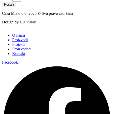
Pošalji
Casa Mia d.o.o. 2025 © Sva prava zadržana
Design by
ED vision
O nama
Proizvodi
Projekti
Proizvođači
Kontakt
Facebook