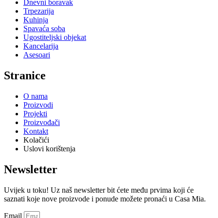
Dnevni boravak
Trpezarija
Kuhinja
Spavaća soba
Ugostiteljski objekat
Kancelarija
Asesoari
Stranice
O nama
Proizvodi
Projekti
Proizvođači
Kontakt
Kolačići
Uslovi korištenja
Newsletter
Uvijek u toku! Uz naš newsletter bit ćete među prvima koji će
saznati koje nove proizvode i ponude možete pronaći u Casa Mia.
Email