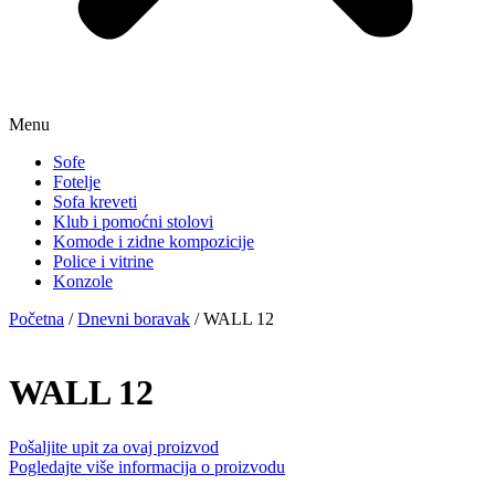
Menu
Sofe
Fotelje
Sofa kreveti
Klub i pomoćni stolovi
Komode i zidne kompozicije
Police i vitrine
Konzole
Početna
/
Dnevni boravak
/ WALL 12
WALL 12
Pošaljite upit za ovaj proizvod
Pogledajte više informacija o proizvodu