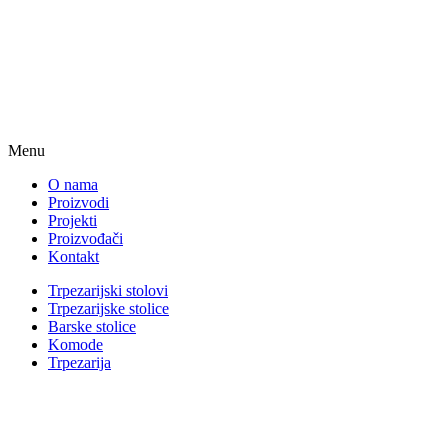
Menu
O nama
Proizvodi
Projekti
Proizvođači
Kontakt
Trpezarijski stolovi
Trpezarijske stolice
Barske stolice
Komode
Trpezarija