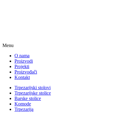
Menu
O nama
Proizvodi
Projekti
Proizvođači
Kontakt
Trpezarijski stolovi
Trpezarijske stolice
Barske stolice
Komode
Trpezarija