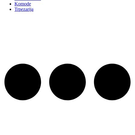
Komode
Trpezarija