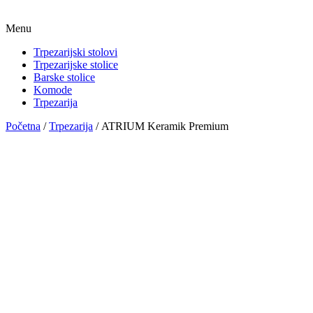
Menu
Trpezarijski stolovi
Trpezarijske stolice
Barske stolice
Komode
Trpezarija
Početna
/
Trpezarija
/ ATRIUM Keramik Premium