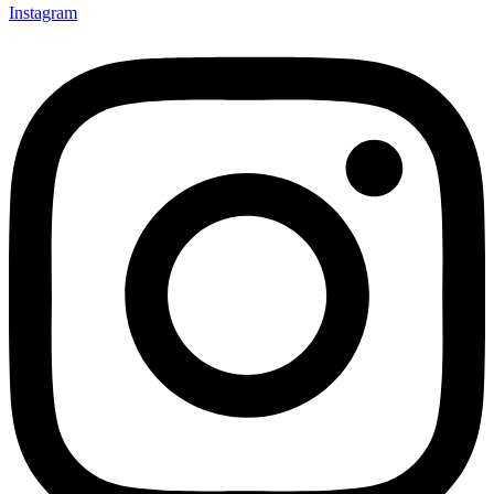
Kategorije
Dnevni boravak
Trpezarija
Kuhinja
Spavaća soba
Ugostiteljski objekat
Kancelarija
Asesoari