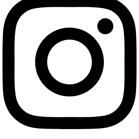
ATRIUM Keramik Premium
Kako bi dobili više informacija vezanih za ovaj proizvod, molimo
Vas da popunite formu koja se nalazi ispod.
Ime i prezime
Email
Poruka
Pošalji