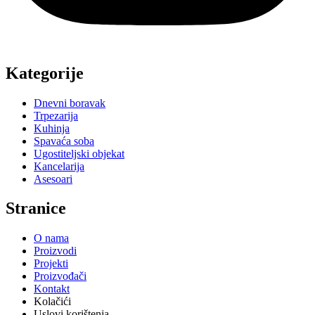
Stranice
O nama
Proizvodi
Projekti
Proizvođači
Kontakt
Kolačići
Uslovi korištenja
Newsletter
Uvijek u toku! Uz naš newsletter bit ćete među prvima koji će
saznati koje nove proizvode i ponude možete pronaći u Casa Mia.
Email
Pošalji
Casa Mia d.o.o. 2025 © Sva prava zadržana
Design by
ED vision
O nama