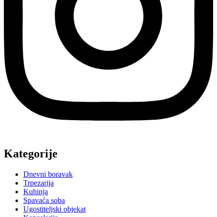
Kategorije
Dnevni boravak
Trpezarija
Kuhinja
Spavaća soba
Ugostiteljski objekat