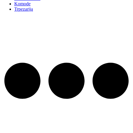
Komode
Trpezarija