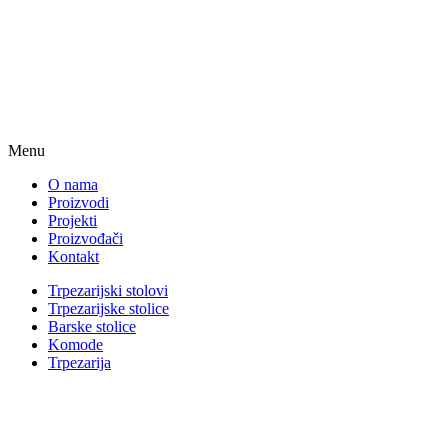
Menu
O nama
Proizvodi
Projekti
Proizvođači
Kontakt
Trpezarijski stolovi
Trpezarijske stolice
Barske stolice
Komode
Trpezarija