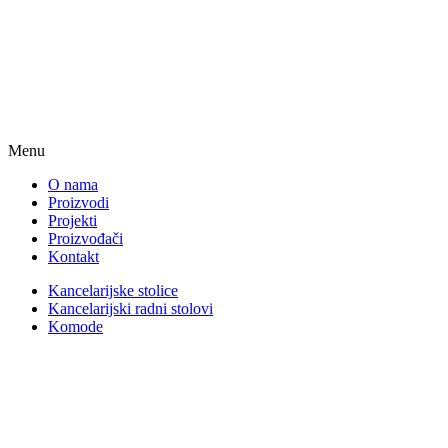
Menu
O nama
Proizvodi
Projekti
Proizvođači
Kontakt
Kancelarijske stolice
Kancelarijski radni stolovi
Komode