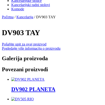
Kancelarijske stolice
Kancelarijski radni stolovi
Komode
Početna
/
Kancelarija
/ DV903 TAY
DV903 TAY
Pošaljite upit za ovaj proizvod
Pogledajte više informacija o proizvodu
Galerija proizvoda
Povezani proizvodi
DV902 PLANETA