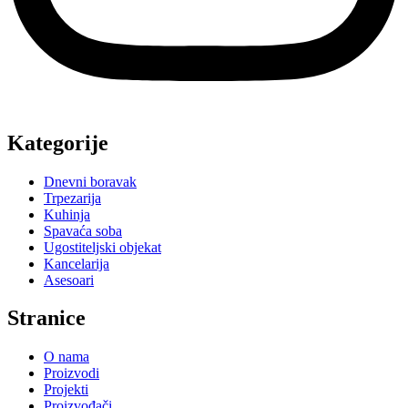
Kategorije
Dnevni boravak
Trpezarija
Kuhinja
Spavaća soba
Ugostiteljski objekat
Kancelarija
Asesoari
Stranice
O nama
Proizvodi
Projekti
Proizvođači