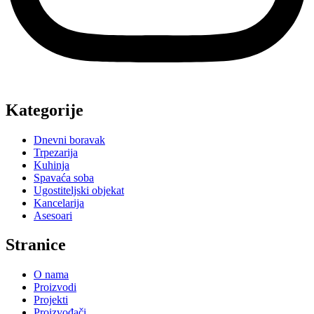
Kategorije
Dnevni boravak
Trpezarija
Kuhinja
Spavaća soba
Ugostiteljski objekat
Kancelarija
Asesoari
Stranice
O nama
Proizvodi
Projekti
Proizvođači