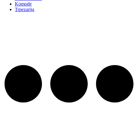
Komode
Trpezarija