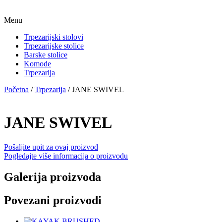
Menu
Trpezarijski stolovi
Trpezarijske stolice
Barske stolice
Komode
Trpezarija
Početna
/
Trpezarija
/ JANE SWIVEL
JANE SWIVEL
Pošaljite upit za ovaj proizvod
Pogledajte više informacija o proizvodu
Galerija proizvoda
Povezani proizvodi