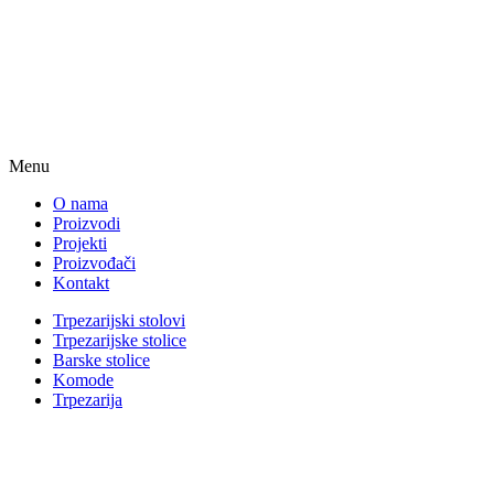
Menu
O nama
Proizvodi
Projekti
Proizvođači
Kontakt
Trpezarijski stolovi
Trpezarijske stolice
Barske stolice
Komode
Trpezarija