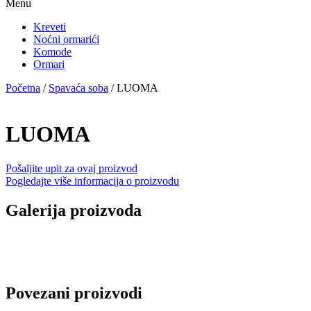
Menu
Kreveti
Noćni ormarići
Komode
Ormari
Početna
/
Spavaća soba
/ LUOMA
LUOMA
Pošaljite upit za ovaj proizvod
Pogledajte više informacija o proizvodu
Galerija proizvoda
Povezani proizvodi