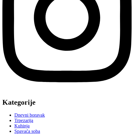
Kategorije
Dnevni boravak
Trpezarija
Kuhinja
Spavaća soba