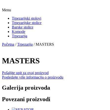
Menu
Trpezarijski stolovi
Trpezarijske stolice
Barske stolice
Komode
Trpezarija
Početna
/
Trpezarija
/ MASTERS
MASTERS
Pošaljite upit za ovaj proizvod
Pogledajte više informacija o proizvodu
Galerija proizvoda
Povezani proizvodi