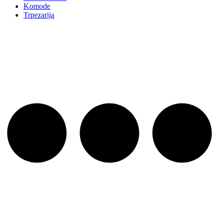
Komode
Trpezarija