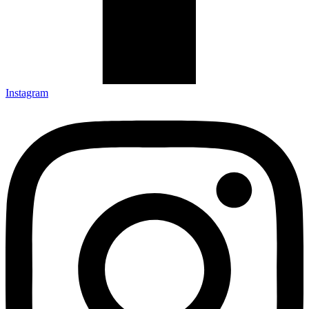
Stranice
O nama
Proizvodi
Projekti
Proizvođači
Kontakt
Kolačići
Uslovi korištenja
Newsletter
Uvijek u toku! Uz naš newsletter bit ćete među prvima koji će
saznati koje nove proizvode i ponude možete pronaći u Casa Mia.
Email
Pošalji
Casa Mia d.o.o. 2025 © Sva prava zadržana
Design by
ED vision
O nama