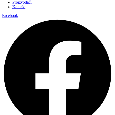
SANA
Kako bi dobili više informacija vezanih za ovaj proizvod, molimo
Vas da popunite formu koja se nalazi ispod.
Ime i prezime
Email
Poruka
Pošalji