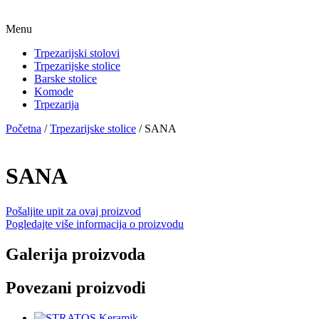
Menu
Trpezarijski stolovi
Trpezarijske stolice
Barske stolice
Komode
Trpezarija
Početna
/
Trpezarijske stolice
/ SANA
SANA
Pošaljite upit za ovaj proizvod
Pogledajte više informacija o proizvodu
Galerija proizvoda
Povezani proizvodi