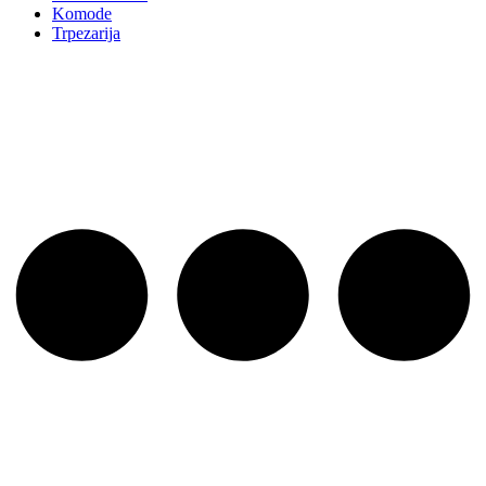
Komode
Trpezarija