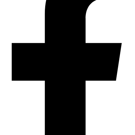
Kategorije
Dnevni boravak
Trpezarija
Kuhinja
Spavaća soba
Ugostiteljski objekat
Kancelarija
Asesoari