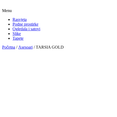
Menu
Rasvjeta
Podne prostirke
Ogledala i satovi
Slike
Tapete
Početna
/
Asesoari
/ TARSIA GOLD
TARSIA GOLD
Pošaljite upit za ovaj proizvod
Pogledajte više informacija o proizvodu
Galerija proizvoda
Povezani proizvodi