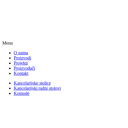
Menu
O nama
Proizvodi
Projekti
Proizvođači
Kontakt
Kancelarijske stolice
Kancelarijski radni stolovi
Komode