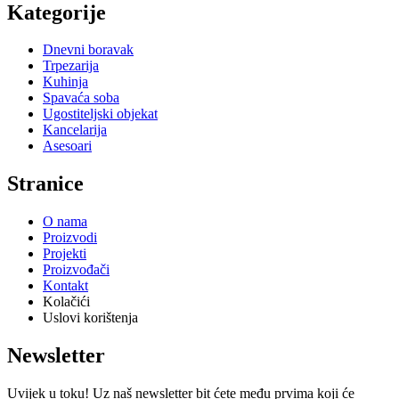
Kategorije
Dnevni boravak
Trpezarija
Kuhinja
Spavaća soba
Ugostiteljski objekat
Kancelarija
Asesoari
Stranice
O nama
Proizvodi
Projekti
Proizvođači
Kontakt
Kolačići
Uslovi korištenja
Newsletter
Uvijek u toku! Uz naš newsletter bit ćete među prvima koji će