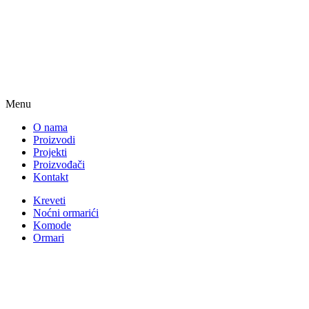
Menu
O nama
Proizvodi
Projekti
Proizvođači
Kontakt
Kreveti
Noćni ormarići
Komode
Ormari