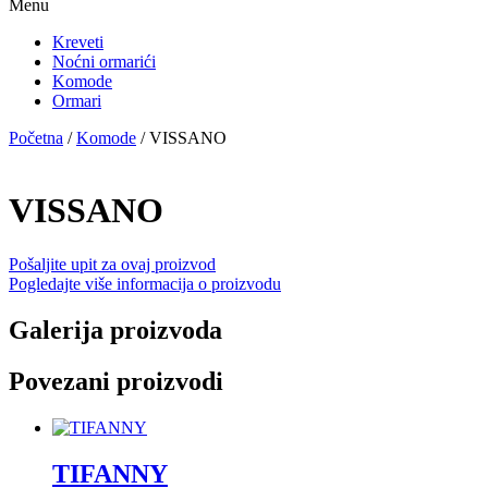
Menu
Kreveti
Noćni ormarići
Komode
Ormari
Početna
/
Komode
/ VISSANO
VISSANO
Pošaljite upit za ovaj proizvod
Pogledajte više informacija o proizvodu
Galerija proizvoda
Povezani proizvodi
TIFANNY