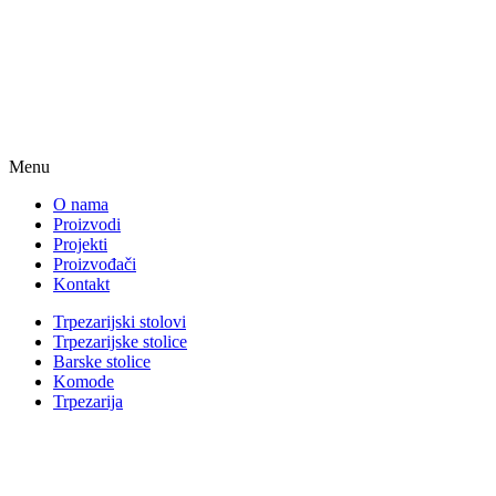
Menu
O nama
Proizvodi
Projekti
Proizvođači
Kontakt
Trpezarijski stolovi
Trpezarijske stolice
Barske stolice
Komode
Trpezarija