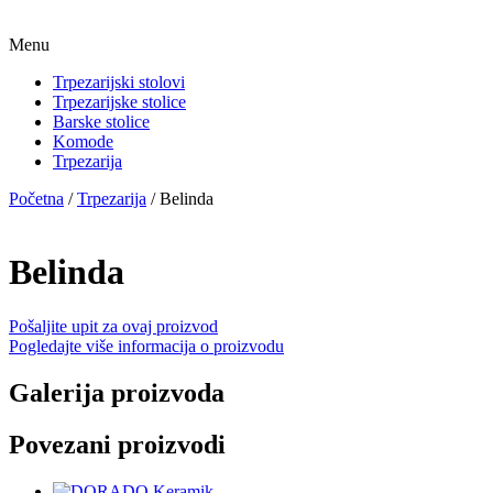
Menu
Trpezarijski stolovi
Trpezarijske stolice
Barske stolice
Komode
Trpezarija
Početna
/
Trpezarija
/ Belinda
Belinda
Pošaljite upit za ovaj proizvod
Pogledajte više informacija o proizvodu
Galerija proizvoda
Povezani proizvodi