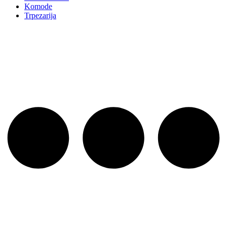
Komode
Trpezarija