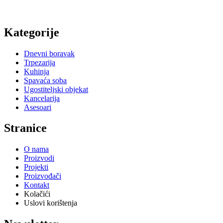
Kategorije
Dnevni boravak
Trpezarija
Kuhinja
Spavaća soba
Ugostiteljski objekat
Kancelarija
Asesoari
Stranice
O nama
Proizvodi
Projekti
Proizvođači
Kontakt
Kolačići
Uslovi korištenja