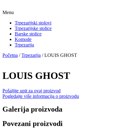
Menu
Trpezarijski stolovi
Trpezarijske stolice
Barske stolice
Komode
Trpezarija
Početna
/
Trpezarija
/ LOUIS GHOST
LOUIS GHOST
Pošaljite upit za ovaj proizvod
Pogledajte više informacija o proizvodu
Galerija proizvoda
Povezani proizvodi