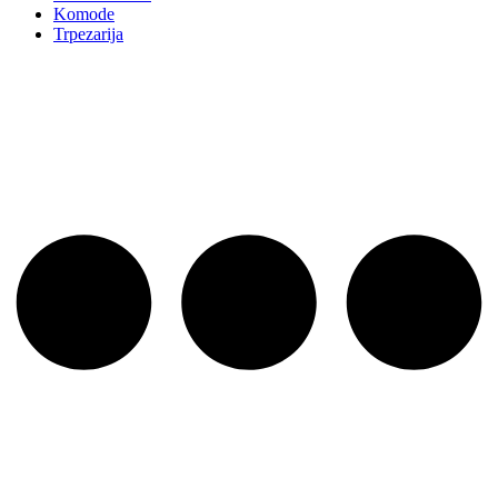
Komode
Trpezarija