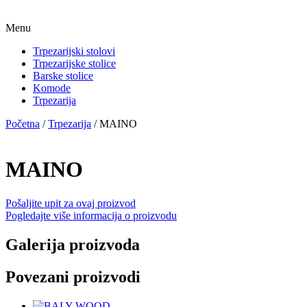
Menu
Trpezarijski stolovi
Trpezarijske stolice
Barske stolice
Komode
Trpezarija
Početna
/
Trpezarija
/ MAINO
MAINO
Pošaljite upit za ovaj proizvod
Pogledajte više informacija o proizvodu
Galerija proizvoda
Povezani proizvodi