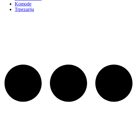
Komode
Trpezarija