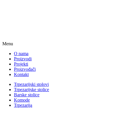
Menu
O nama
Proizvodi
Projekti
Proizvođači
Kontakt
Trpezarijski stolovi
Trpezarijske stolice
Barske stolice
Komode
Trpezarija