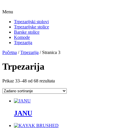
Menu
Trpezarijski stolovi
Trpezarijske stolice
Barske stolice
Komode
Trpezarija
Početna
/
Trpezarija
/ Stranica 3
Trpezarija
Prikaz 33–48 od 68 rezultata
JANU