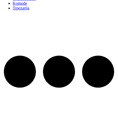
Komode
Trpezarija