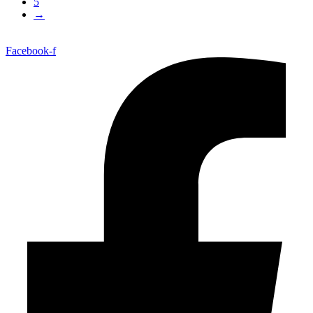
5
→
Facebook-f